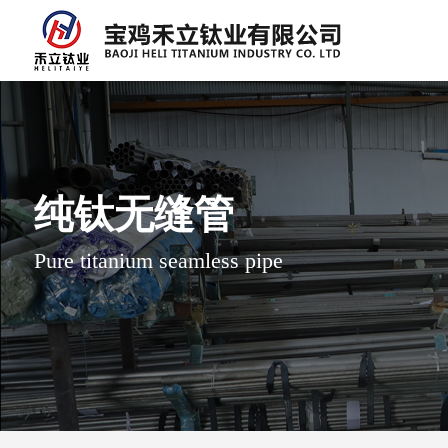
纯钛无缝管
Pure titanium seamless pipe