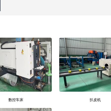
数控车床
扒皮机