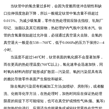
当钛管中的氢含量过多时，会因为变脆而使冲击韧性和缺
口拉伸强度急剧下降，所以一般规定钛管中氢含量不得超过
0.015%。为减少吸氢量，零件在热处理前应除去指纹、轧制厂
印记、油脂以及其它残留物，热处理炉内气氛中没有水汽。钛
管的含氢量假如超过允许值，必须通过真空退火去除。去氢的
真空退火一般是在538—760℃，低于0.066Pa的压力下保持2—4
小时。
当温度不超过540℃时，钛管表面的氧化膜不会显著加厚，
而在更高的热处理温度(760℃以上)，氧化速率会迅速加快，同
时氧向材料内部扩能形成扩散层—污染层。氧的污染层具有高
的脆比导致零件表面产生裂纹和破坏。
除去氧的污染层有机械加工方法(如喷砂、房削等)，或者酸
洗、化铣等化学方法，在热处理时，加热时间应在保证热处理
陨星的前提下尽可能缩短，也可在真空炉或惰性气体(氩、氮等)
的加热炉中进行。应用适当也能避免或减轻钛管零件在空气炉